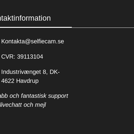
taktinformation
Kontakta@selfiecam.se
CVR: 39113104
Industrivænget 8, DK-
4622 Havdrup
bb och fantastisk support
 livechatt och mejl