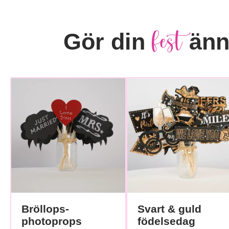
fest
Gör din
ännu
Bröllops-
Svart & guld
photoprops
födelsedag