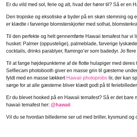
Er du vild med sol, ferie og alt, hvad der hører til? Så er en 
Den tropiske og eksotiske ø byder på en skøn stemning og er p
er klædte i farverige blomsterskjorter med solhat, blomsterk
Til den perfekte og helt gennemførte Hawaii temafest har vi lis
husket: Palmer (oppustelige), palmeblade, farverige lyskæder, 
cocktails, drinks parablyer, flamingo’er som badedyr. Jo flere 
Til at fange højdepunkterne af de flotte hulapiger med deres
Selfiecam photobooth giver en masse grin til gæsterne under
fyldt med en masse lækkert
Hawaii photoprobs
lir, der kan s
sørge for at alle gæsterne bliver klædt godt på til feriebillede
Er du blevet hooked på en Hawaii temafest? Så er det bare med a
hawaii temafest her:
@hawaii
Vil du se hvordan billederne ser ud med briller, kysmund o