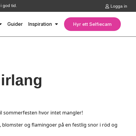
 god tid.
Logga in
Guider
Inspiration
Hyr ett Selfiecam
irlang
 til sommerfesten hvor intet mangler!
, blomster og flamingoer på en festlig snor i röd og