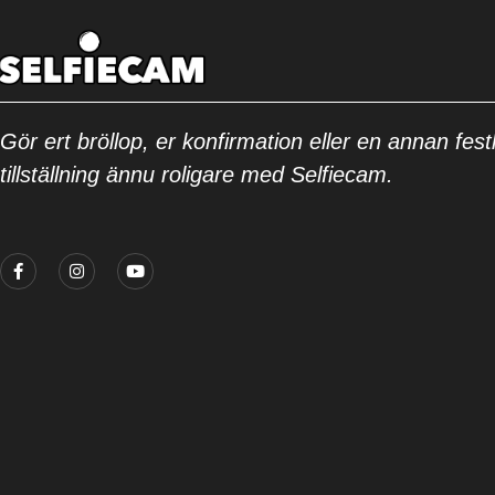
Gör ert bröllop, er konfirmation eller en annan festl
tillställning ännu roligare med Selfiecam.