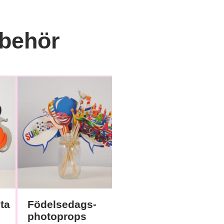
lbehör
ta
Födelsedags-
Just Married-
photoprops
rekvisita