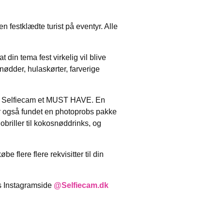
 festklædte turist på eventyr. Alle
 din tema fest virkelig vil blive
snødder, hulaskørter, farverige
r et Selfiecam et MUST HAVE. En
ar også fundet en photoprobs pakke
obriller til kokosnøddrinks, og
 flere flere rekvisitter til din
s Instagramside
@Selfiecam.dk