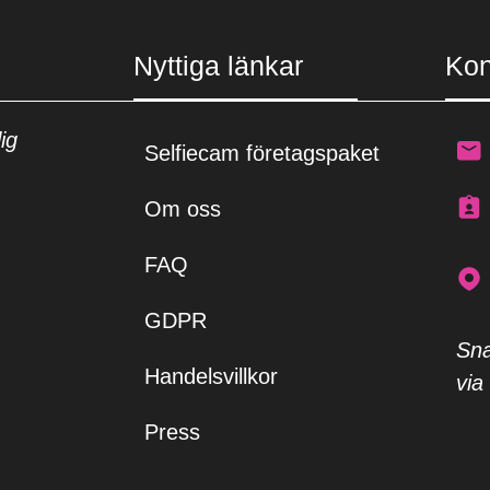
Nyttiga länkar
Kon
ig
Selfiecam företagspaket
Om oss
FAQ
GDPR
Sna
Handelsvillkor
via
Press