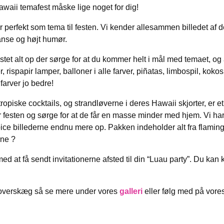
Hawaii temafest måske lige noget for dig!
erfekt som tema til festen. Vi kender allesammen billedet af den
ranse og højt humør.
tet alt op der sørge for at du kommer helt i mål med temaet, og at
rispapir lamper, balloner i alle farver, piñatas, limbospil, koko
farver jo bedre!
 tropiske cocktails, og strandløverne i deres Hawaii skjorter, e
 festen og sørge for at de får en masse minder med hjem. Vi h
pice billederne endnu mere op. Pakken indeholder alt fra flaming
rne ?
t få sendt invitationerne afsted til din “Luau party”. Du kan købe
g overskæg så se mere under vores
galleri
eller følg med på vore