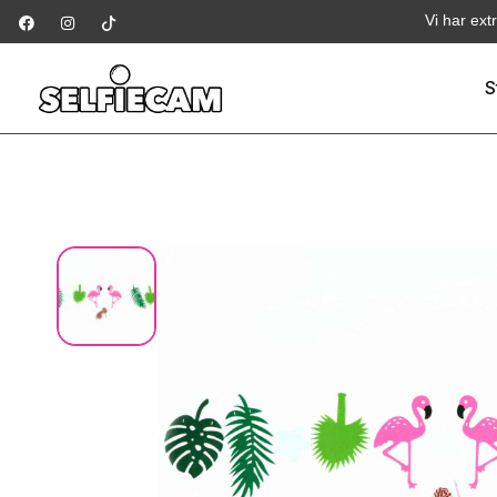
Vi har ext
S