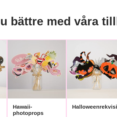
 bättre med våra til
Hawaii-
Halloweenrekvisi
photoprops