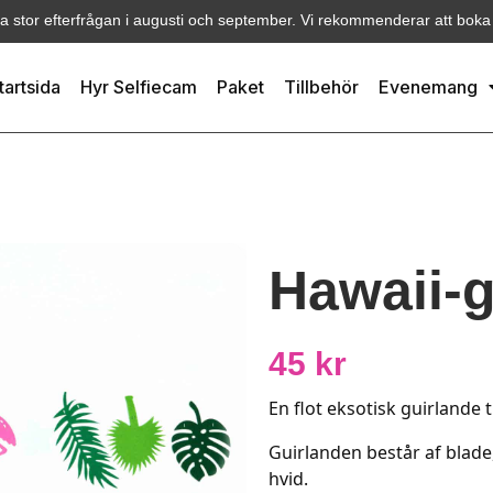
ra stor efterfrågan i augusti och september. Vi rekommenderar att boka i
tartsida
Hyr Selfiecam
Paket
Tillbehör
Evenemang
Hawaii-g
45
kr
En flot eksotisk guirlande
Guirlanden består af blade
hvid.