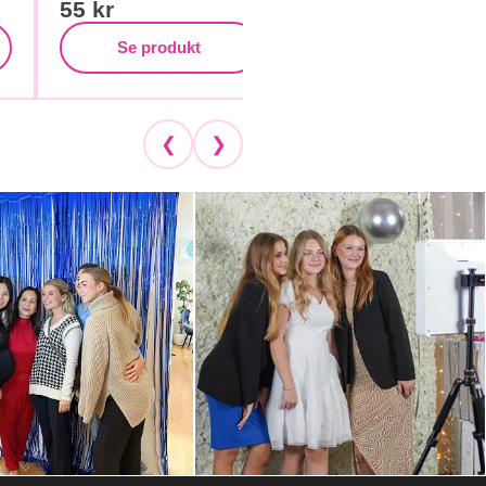
55
kr
85
kr
Se produkt
Se produkt
❮
❯