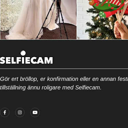
Gör ert bröllop, er konfirmation eller en annan festl
tillställning ännu roligare med Selfiecam.