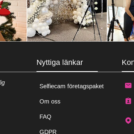
Nyttiga länkar
Kon
ig
Selfiecam företagspaket
Om oss
FAQ
GDPR