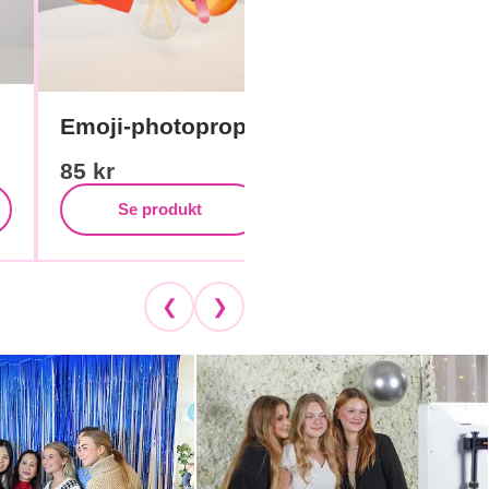
Like-photoprop
Emoji-photoprops
85
kr
85
kr
Se produkt
Se produkt
❮
❯