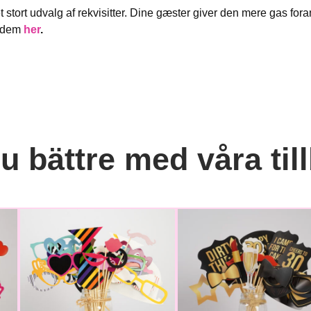
r et stort udvalg af rekvisitter. Dine gæster giver den mere gas fo
e dem
her
.
 bättre med våra til