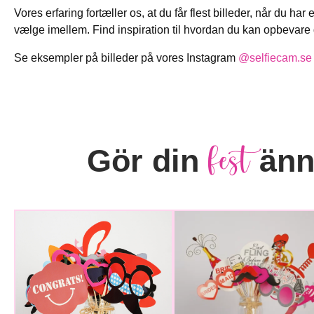
Vores erfaring fortæller os, at du får flest billeder, når du ha
vælge imellem. Find inspiration til hvordan du kan opbevar
Se eksempler på billeder på vores Instagram
@selfiecam.se
fest
Gör din
ännu