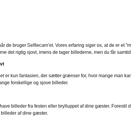
 når de bruger Selfiecam’et. Vores erfaring siger os, at de er et ”m
erne det rigtig sjovt, imens de tager billederne, men du får samtidi
ovt
og det er kun fantasien, der sætter grænser for, hvor mange man k
ge forskellige og sjove billeder.
have billeder fra festen eller brylluppet af dine gæster. Forestil di
 billeder af dine gæster.