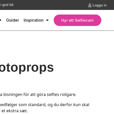
 god tid.
Logga in
Guider
Inspiration
Hyr ett Selfiecam
otoprops
lösningen för att göra selfies roligare.
edfølger som standard, og du derfor kun skal
 et ekstra sæt.