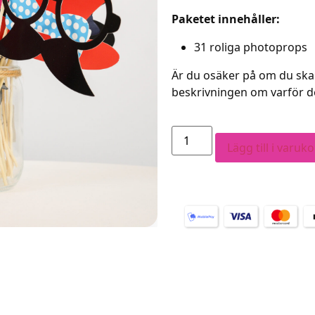
Paketet innehåller:
31 roliga photoprops
Är du osäker på om du ska 
beskrivningen om varför det
Lägg till i varuk