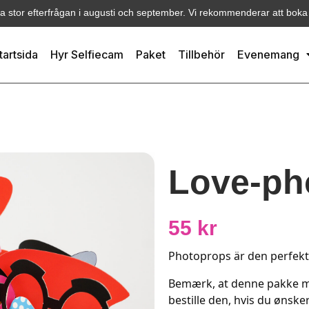
ra stor efterfrågan i augusti och september. Vi rekommenderar att boka i
tartsida
Hyr Selfiecam
Paket
Tillbehör
Evenemang
Love-ph
55
kr
Photoprops är den perfekta 
Bemærk, at denne pakke m
bestille den, hvis du ønsker