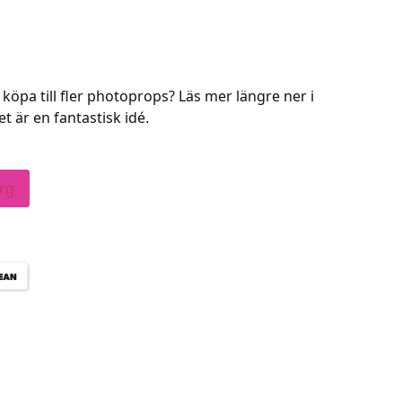
köpa till fler photoprops? Läs mer längre ner i
 är en fantastisk idé.
org