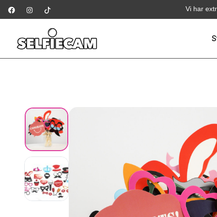
Vi har ext
S