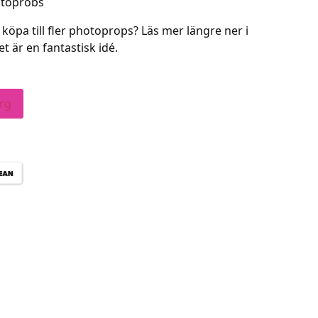
otoprobs
köpa till fler photoprops? Läs mer längre ner i
 är en fantastisk idé.
org