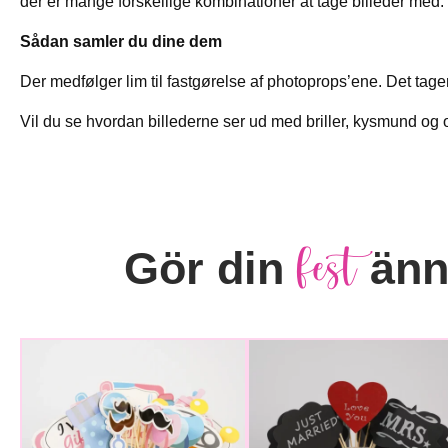
der er mange forskellige kombinationer at tage billeder med.
Sådan samler du dine dem
Der medfølger lim til fastgørelse af photoprops’ene. Det tage
Vil du se hvordan billederne ser ud med briller, kysmund o
fest
Gör din
ännu