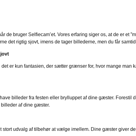
 når de bruger Selfiecam’et. Vores erfaring siger os, at de er et ”m
erne det rigtig sjovt, imens de tager billederne, men du får samtidi
sjovt
g det er kun fantasien, der sætter grænser for, hvor mange man k
have billeder fra festen eller brylluppet af dine gæster. Forestil di
 billeder af dine gæster.
ar et stort udvalg af tilbehør at vælge imellem. Dine gæster giver 