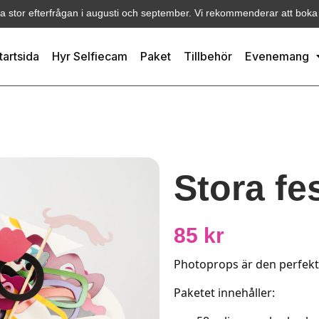
ra stor efterfrågan i augusti och september. Vi rekommenderar att boka i
tartsida
Hyr Selfiecam
Paket
Tillbehör
Evenemang
Stora fe
85
kr
Photoprops är den perfekta 
Paketet innehåller: