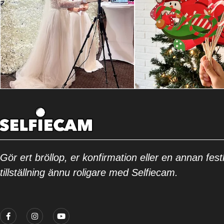
Gör ert bröllop, er konfirmation eller en annan festl
tillställning ännu roligare med Selfiecam.