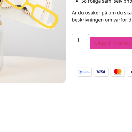
58 roliga saml selv ph
Är du osäker på om du ska 
beskrivningen om varför det
Lägg till i varuk