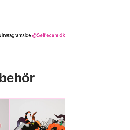
s Instagramside
@Selfiecam.dk
lbehör