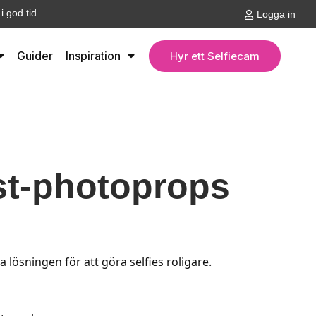
 god tid.
Logga in
Guider
Inspiration
Hyr ett Selfiecam
st-photoprops
lösningen för att göra selfies roligare.