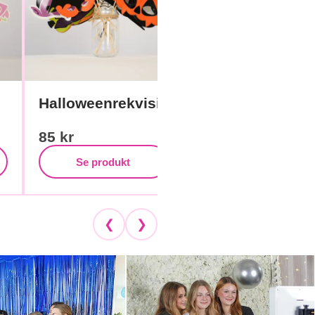
Halloweenrekvisita
Födelsedags-
photoprops
85
kr
55
kr
Se produkt
Se produkt
❮
❯