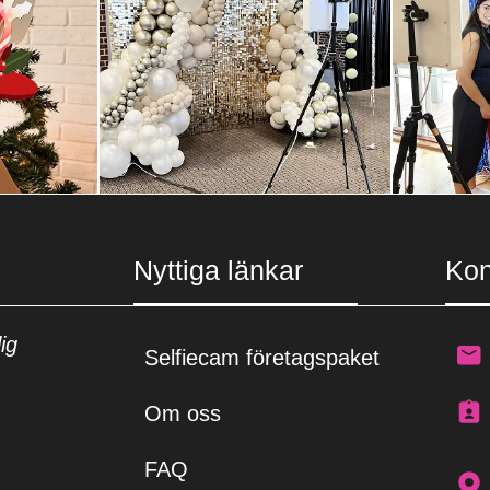
Nyttiga länkar
Kon
ig
Selfiecam företagspaket
Om oss
FAQ