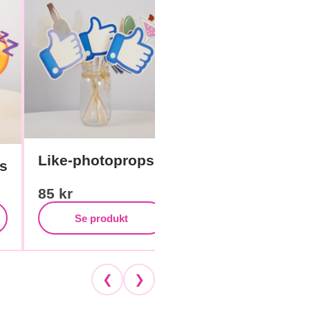
Like-photoprops
Cowboyrekvisit
s
85
kr
85
kr
Se produkt
Se produkt
❮
❯