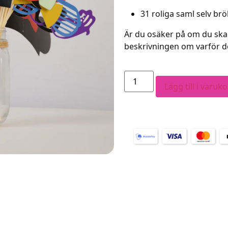
31 roliga saml selv br
Är du osäker på om du ska 
beskrivningen om varför det
Lägg till i varuk