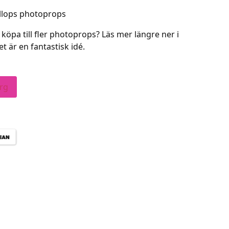
öllops photoprops
köpa till fler photoprops? Läs mer längre ner i
 är en fantastisk idé.
org