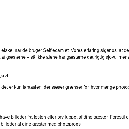
il elske, når de bruger Selfiecam’et. Vores erfaring siger os, at
ttigt af gæsterne – så ikke alene har gæsterne det rigtig sjovt, ime
sjovt
og det er kun fantasien, der sætter grænser for, hvor mange pho
have billeder fra festen eller brylluppet af dine gæster. Forestil di
e billeder af dine gæster med photoprops.