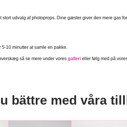
ar et stort udvalg af photoprops. Dine gæster giver den mere gas f
r 5-10 minutter at samle en pakke.
g overskæg så se mere under vores
galleri
eller følg med på vore
 bättre med våra til