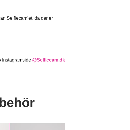
oran Selfiecam’et, da der er
s Instagramside
@Selfiecam.dk
lbehör