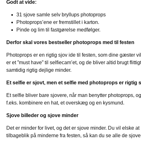
Godt at vide:
31 sjove samle selv bryllups photoprops
Photoprops’ene er fremstillet i karton.
Pinde og lim til fastgørelse medfølger.
Derfor skal vores bestseller photoprops med til festen
Photoprops er en rigtig sjov ide til festen, som dine gæster v
er et ”must have” til selfiecam’et, og de bliver altid brugt fli
samtidig rigtig dejlige minder.
Et selfie er sjovt, men et selfie med photoprops er rigtig 
Et selfie bliver bare sjovere, når man benytter photoprops, 
f.eks. kombinere en hat, et overskæg og en kysmund.
Sjove billeder og sjove minder
Det er minder for livet, og det er sjove minder. Du vil elske at 
tilbageblik på minderne fra festen, så kan du se alle de sjov