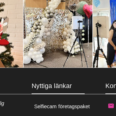
Nyttiga länkar
Kon
ig
Selfiecam företagspaket