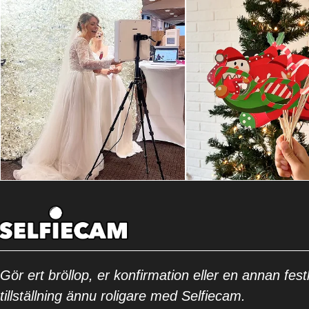
Gör ert bröllop, er konfirmation eller en annan festl
tillställning ännu roligare med Selfiecam.