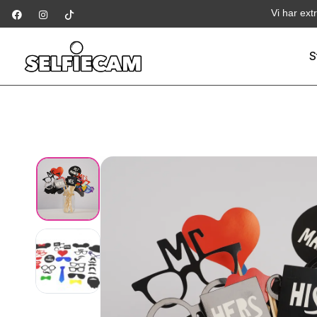
Vi har ext
S