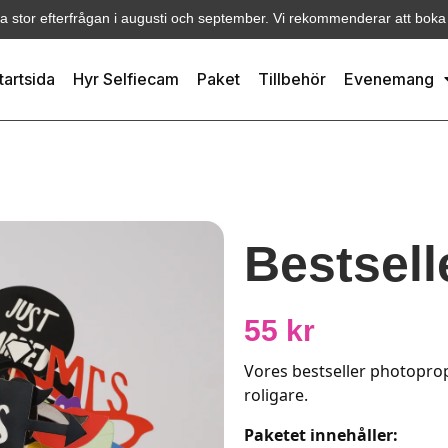
ra stor efterfrågan i augusti och september. Vi rekommenderar att boka i
tartsida
Hyr Selfiecam
Paket
Tillbehör
Evenemang
Bestsel
55
kr
Vores bestseller photoprops
roligare.
Paketet innehåller: