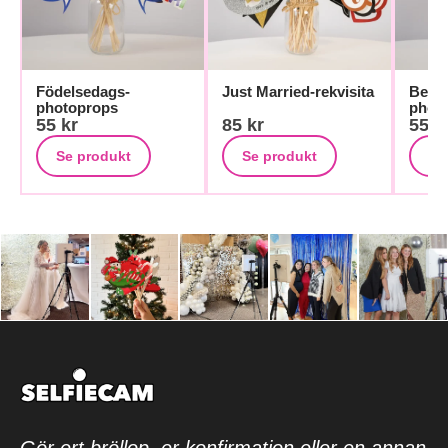
Födelsedags-
Just Married-rekvisita
Bests
photoprops
phot
55
kr
85
kr
55
k
Se produkt
Se produkt
Se