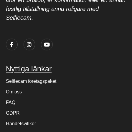
Gör ert bröllop, er konfirmation eller en annan
festlig tillställning ännu roligare med
Selfiecam.
Nyttiga länkar
Selfiecam företagspaket
Om oss
FAQ
GDPR
Handelsvillkor