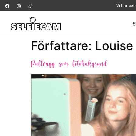
Vi har ext
S
Författare:
Louise
Pallvägg som fotobakgrund