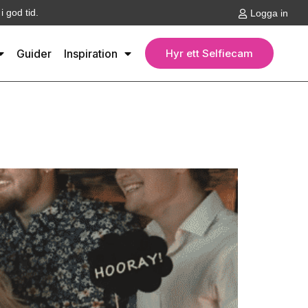
 god tid.
Logga in
Guider
Inspiration
Hyr ett Selfiecam