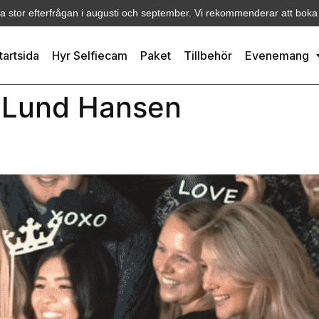
ra stor efterfrågan i augusti och september. Vi rekommenderar att boka i
tartsida
Hyr Selfiecam
Paket
Tillbehör
Evenemang
 Lund Hansen