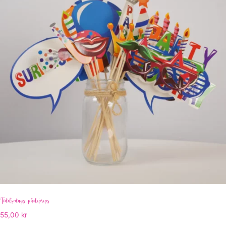
Födelsedags-photoprops
55,00
kr