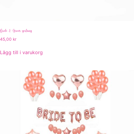
Bride & Groom-girlang
45,00
kr
Lägg till i varukorg